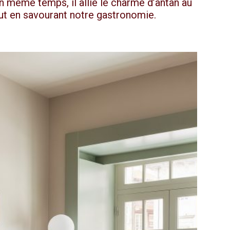
n même temps, il allie le charme d’antan au
out en savourant notre gastronomie.