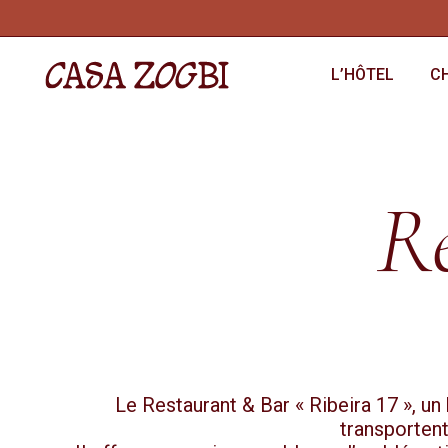
L’HÔTEL
C
Re
Le Restaurant & Bar « Ribeira 17 », u
transportent